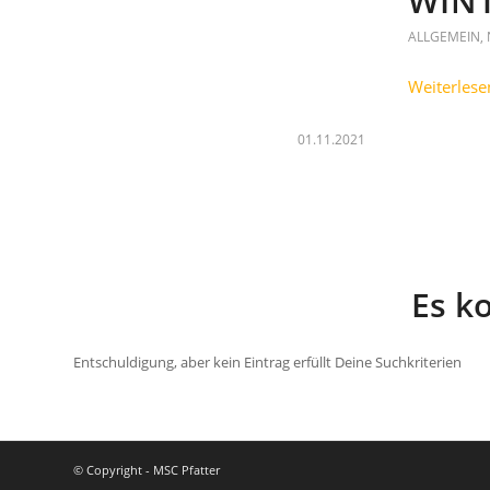
WIN
ALLGEMEIN
,
Weiterlese
01.11.2021
Es k
Entschuldigung, aber kein Eintrag erfüllt Deine Suchkriterien
© Copyright - MSC Pfatter